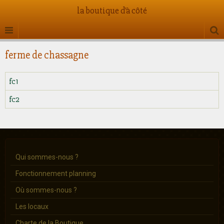
la boutique d'à côté
ferme de chassagne
fc1
fc2
Qui sommes-nous ?
Fonctionnement planning
Où sommes-nous ?
Les locaux
Charte de la Boutique