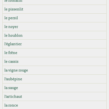
le romarin
le pissenlit
le persil
le noyer
le houblon
l'églantier
le frêne
le cassis
la vigne rouge
l'aubépine
la sauge
l'artichaut
la ronce