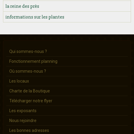
la reine des près
informations sur les plantes
Qui sommes-nous ?
Fonctionnement planning
Où sommes-nous ?
Les locaux
Charte de la Boutique
Télécharger notre flyer
Les exposants
Nous rejoindre
Les bonnes adresses