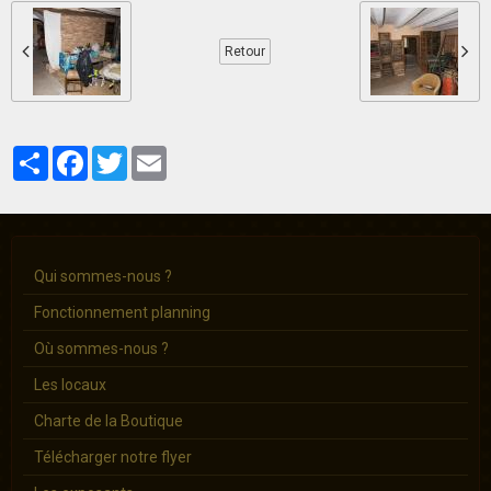
Retour
Partager
Facebook
Twitter
Email
Qui sommes-nous ?
Fonctionnement planning
Où sommes-nous ?
Les locaux
Charte de la Boutique
Télécharger notre flyer