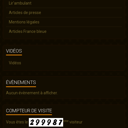
Lir'ambulant
Articles de presse
Mentions légales
Articles France bleue
VIDÉOS
Vidéos
ÉVÈNEMENTS
Aucun évènement à afficher.
COMPTEUR DE VISITE
ème
Vous êtes le
visiteur