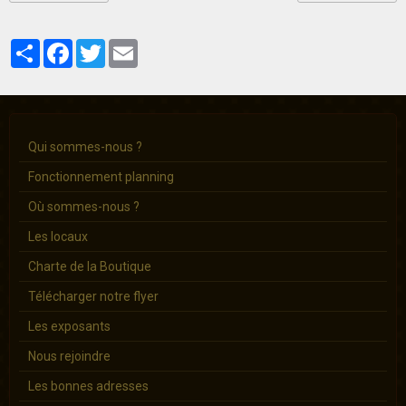
Partager
Facebook
Twitter
Email
Qui sommes-nous ?
Fonctionnement planning
Où sommes-nous ?
Les locaux
Charte de la Boutique
Télécharger notre flyer
Les exposants
Nous rejoindre
Les bonnes adresses