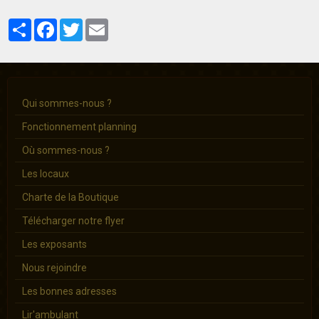
Partager
Facebook
Twitter
Email
Qui sommes-nous ?
Fonctionnement planning
Où sommes-nous ?
Les locaux
Charte de la Boutique
Télécharger notre flyer
Les exposants
Nous rejoindre
Les bonnes adresses
Lir'ambulant