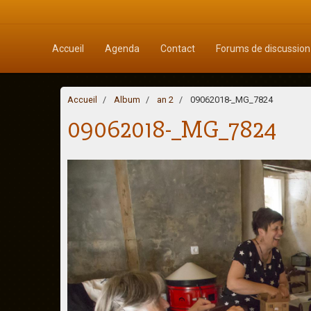
Accueil
Agenda
Contact
Forums de discussion
Accueil
Album
an 2
09062018-_MG_7824
09062018-_MG_7824