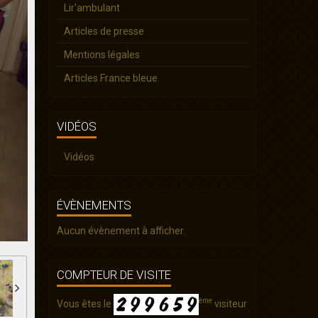
Lir'ambulant
Articles de presse
Mentions légales
Articles France bleue
VIDÉOS
Vidéos
ÉVÈNEMENTS
Aucun évènement à afficher.
COMPTEUR DE VISITE
ème
Vous êtes le
visiteur