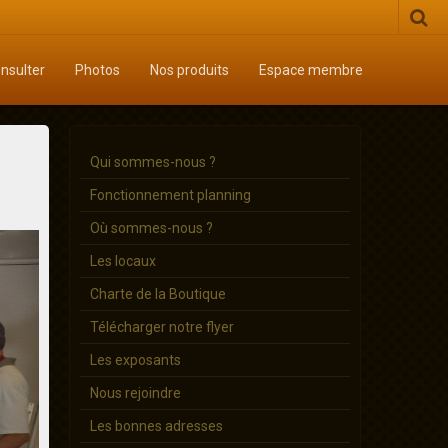
onsulter
Photos
Nos produits
Espace membre
Qui sommes-nous ?
Fonctionnement planning
Où sommes-nous ?
Les locaux
Charte de la Boutique
Télécharger notre flyer
Les exposants
Nous rejoindre
Les bonnes adresses